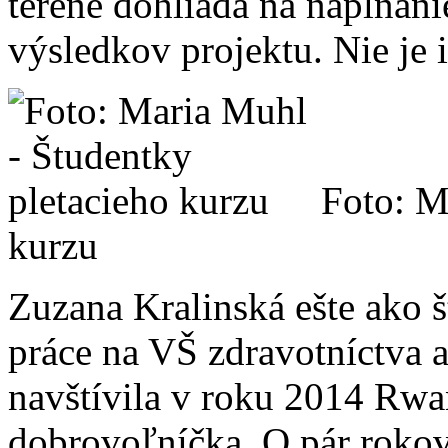
teréne dohliada na napĺňani
výsledkov projektu. Nie je 
Foto: M
kurzu
Zuzana Kralinská ešte ako š
práce na VŠ zdravotníctva a
navštívila v roku 2014 Rw
dobrovoľníčka. O pár roko