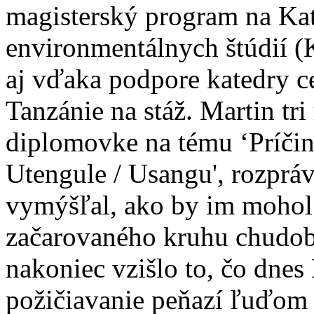
magisterský program na Ka
environmentálnych štúdií (
aj vďaka podpore katedry 
Tanzánie na stáž. Martin tri
diplomovke na tému ‘Príči
Utengule / Usangu', rozpráv
vymýšľal, ako by im mohol
začarovaného kruhu chudob
nakoniec vzišlo to, čo dnes
požičiavanie peňazí ľuďom