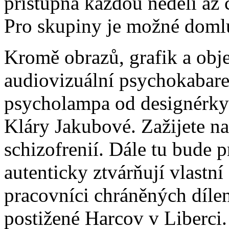
přístupná každou neděli až 
Pro skupiny je možné doml
Kromě obrazů, grafik a obje
audiovizuální psychokabaret,
psycholampa od designérky
Kláry Jakubové. Zažijete na 
schizofrenií. Dále tu bude 
autenticky ztvárňují vlastn
pracovníci chráněných díl
postižené Harcov v Liberci.