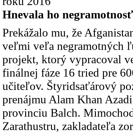
roku 2016
Hnevala ho negramotnosť
Prekážalo mu, že Afganistan 
veľmi veľa negramotných ľ
projekt, ktorý vypracoval v
finálnej fáze 16 tried pre 6
učiteľov. Štyridsaťárový p
prenájmu Alam Khan Azadi,
provinciu Balch. Mimochodom
Zarathustru, zakladateľa zo