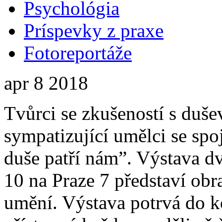
Psychológia
Príspevky z praxe
Fotoreportáže
apr
8
2018
Tvůrci se zkušeností s du
sympatizující umělci se spo
duše patří nám”. Výstava d
10 na Praze 7 představí obra
umění. Výstava potrvá do 