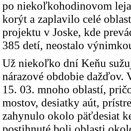
po niekoľkohodinovom lejak
korýt a zaplavilo celé obla
projektu v Joske, kde prevá
385 detí, neostalo výnimko
Už niekoľko dní Keňu sužuj
nárazové obdobie dažďov. Vy
15. 03. mnoho oblastí, prič
mostov, desiatky aút, prístre
zahynulo okolo päťdesiat k
postihnuté boli oblasti oko