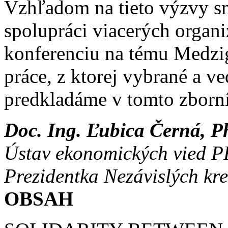
Vzhľadom na tieto výzvy sm
spolupráci viacerých organ
konferenciu na tému Medzig
práce, z ktorej vybrané a 
predkladáme v tomto zborn
Doc. Ing. Ľubica Černá, P
Ústav ekonomických vied 
Prezidentka Nezávislých kr
OBSAH