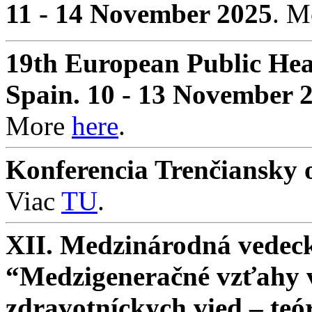
11 - 14 November 2025
. 
19th European Public Hea
Spain. 10 - 13 November 
More
here
.
Konferencia Trenčiansky o
Viac
TU
.
XII. Medzinárodná vedeck
“Medzigeneračné vzťahy v 
zdravotníckych vied – teó