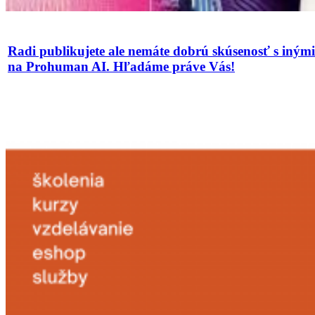
Radi publikujete ale nemáte dobrú skúsenosť s iným
na Prohuman AI. Hľadáme práve Vás!