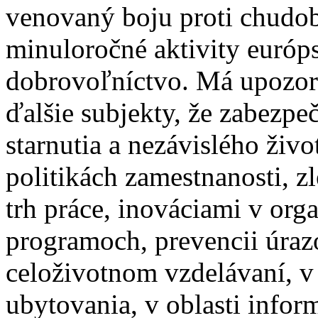
venovaný boju proti chudob
minuloročné aktivity európ
dobrovoľníctvo. Má upozorn
ďalšie subjekty, že zabezpe
starnutia a nezávislého živ
politikách zamestnanosti, z
trh práce, inováciami v org
programoch, prevencii úrazo
celoživotnom vzdelávaní, 
ubytovania, v oblasti infor