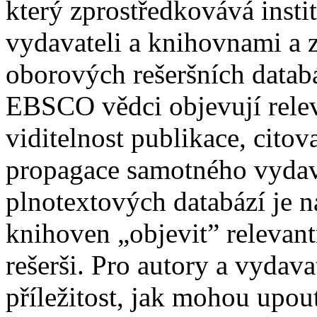
který zprostředkovává insti
vydavateli a knihovnami a z
oborových rešeršních datab
EBSCO vědci objevují relev
viditelnost publikace, citov
propagace samotného vydava
plnotextových databází je
knihoven „objevit” relevan
rešerši. Pro autory a vydava
příležitost, jak mohou upou