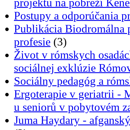
projektu na pobreží Kene
Postupy a odporúčania pr
Publikácia Biodromálna 
profesie
(3)
Život v rómskych osadác
sociálnej exklúzie Rómo
Sociálny pedagóg a róms
Ergoterapie v geriatrii -
u seniorů v pobytovém za
Juma Haydary - afganský 