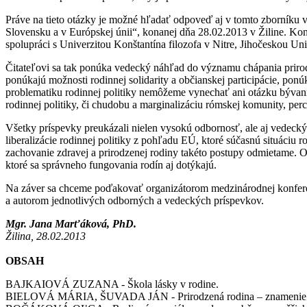
Práve na tieto otázky je možné hľadať odpoveď aj v tomto zborníku 
Slovensku a v Európskej únii“, konanej dňa 28.02.2013 v Žiline. Konf
spolupráci s Univerzitou Konštantína filozofa v Nitre, Jihočeskou Un
Čitateľovi sa tak ponúka vedecký náhľad do významu chápania prirodze
ponúkajú možnosti rodinnej solidarity a občianskej participácie, pon
problematiku rodinnej politiky nemôžeme vynechať ani otázku bývani
rodinnej politiky, či chudobu a marginalizáciu rómskej komunity, perc
Všetky príspevky preukázali nielen vysokú odbornosť, ale aj vedecký p
liberalizácie rodinnej politiky z pohľadu EÚ, ktoré súčasnú situáci
zachovanie zdravej a prirodzenej rodiny takéto postupy odmietame. Od
ktoré sa správneho fungovania rodín aj dotýkajú.
Na záver sa chceme poďakovať organizátorom medzinárodnej konferenci
a autorom jednotlivých odborných a vedeckých príspevkov.
Mgr. Jana Marťáková, PhD.
Žilina, 28.02.2013
OBSAH
BAJKAIOVÁ ZUZANA - Škola lásky v rodine.
BIELOVÁ MÁRIA, ŠUVADA JÁN - Prirodzená rodina – znamenie odp