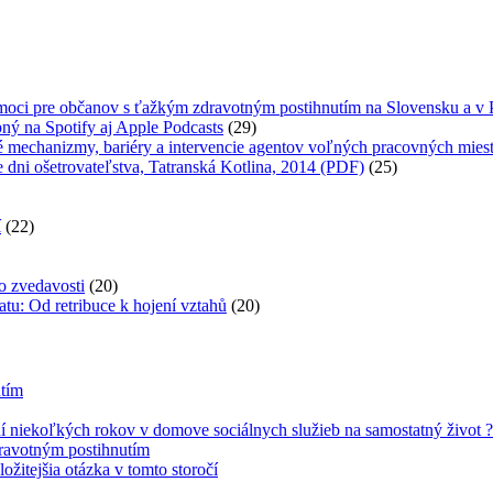
omoci pre občanov s ťažkým zdravotným postihnutím na Slovensku a v
ný na Spotify aj Apple Podcasts
(29)
 mechanizmy, bariéry a intervencie agentov voľných pracovných mies
e dni ošetrovateľstva, Tatranská Kotlina, 2014 (PDF)
(25)
í
(22)
zo zvedavosti
(20)
tu: Od retribuce k hojení vztahů
(20)
utím
 niekoľkých rokov v domove sociálnych služieb na samostatný život ?
dravotným postihnutím
žitejšia otázka v tomto storočí