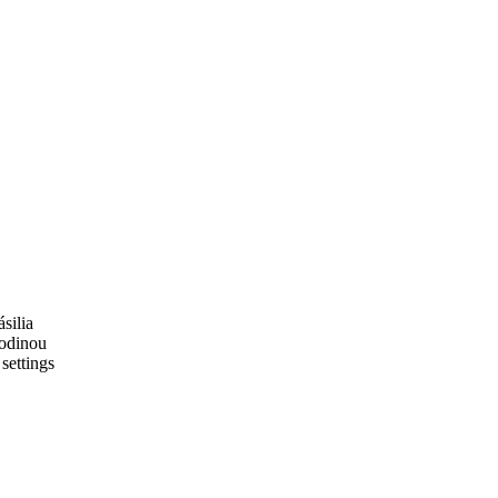
silia
odinou
ettings