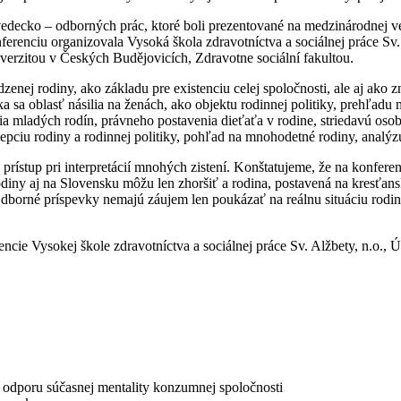
vedecko – odborných prác, ktoré boli prezentované na medzinárodnej 
erenciu organizovala Vysoká škola zdravotníctva a sociálnej práce Sv. 
iverzitou v Českých Budějovicích, Zdravotne sociální fakultou.
nej rodiny, ako základu pre existenciu celej spoločnosti, ale aj ako 
úka sa oblasť násilia na ženách, ako objektu rodinnej politiky, prehľa
a mladých rodín, právneho postavenia dieťaťa v rodine, striedavú oso
epciu rodiny a rodinnej politiky, pohľad na mnohodetné rodiny, analýzu
rístup pri interpretácií mnohých zistení. Konštatujeme, že na konferen
u rodiny aj na Slovensku môžu len zhoršiť a rodina, postavená na kres
borné príspevky nemajú záujem len poukázať na reálnu situáciu rodinne
e Vysokej škole zdravotníctva a sociálnej práce Sv. Alžbety, n.o., Ús
oru súčasnej mentality konzumnej spoločnosti