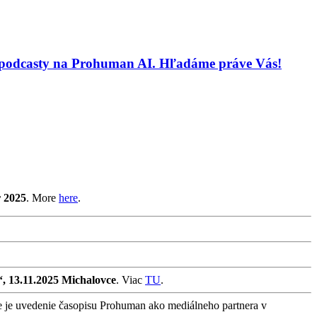
 a podcasty na Prohuman AI. Hľadáme práve Vás!
r 2025
. More
here
.
“, 13.11.2025 Michalovce
. Viac
TU
.
e je uvedenie časopisu Prohuman ako mediálneho partnera v