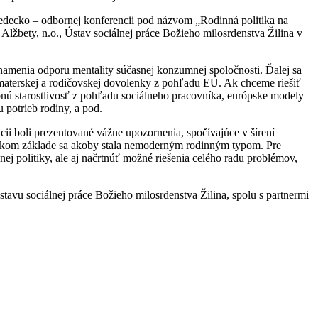
vedecko – odbornej konferencii pod názvom „Rodinná politika na
Alžbety, n.o., Ústav sociálnej práce Božieho milosrdenstva Žilina v
znamenia odporu mentality súčasnej konzumnej spoločnosti. Ďalej sa
du materskej a rodičovskej dovolenky z pohľadu EÚ. Ak chceme riešiť
bnú starostlivosť z pohľadu sociálneho pracovníka, európske modely
 potrieb rodiny, a pod.
cii boli prezentované vážne upozornenia, spočívajúce v šírení
ťanskom základe sa akoby stala nemoderným rodinným typom. Pre
j politiky, ale aj načrtnúť možné riešenia celého radu problémov,
tavu sociálnej práce Božieho milosrdenstva Žilina, spolu s partnermi