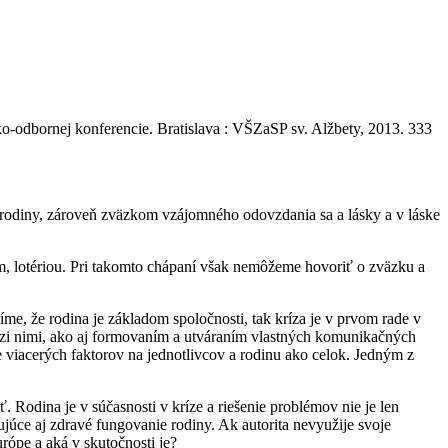
dbornej konferencie. Bratislava : VŠZaSP sv. Alžbety, 2013. 333
rodiny, zároveň zväzkom vzájomného odovzdania sa a lásky a v láske
m, lotériou. Pri takomto chápaní však nemôžeme hovoriť o zväzku a
me, že rodina je základom spoločnosti, tak kríza je v prvom rade v
edzi nimi, ako aj formovaním a utváraním vlastných komunikačných
e viacerých faktorov na jednotlivcov a rodinu ako celok. Jedným z
Rodina je v súčasnosti v kríze a riešenie problémov nie je len
ňujúce aj zdravé fungovanie rodiny. Ak autorita nevyužije svoje
rópe a aká v skutočnosti je?