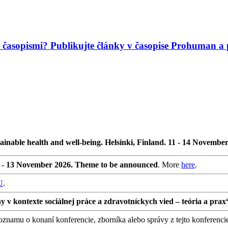
mi časopismi? Publikujte články v časopise Prohuman
ainable health and well-being. Helsinki, Finland. 11 - 14 Novembe
0 - 13 November 2026. Theme to be announced
. More
here
.
U
.
 kontexte sociálnej práce a zdravotníckych vied – teória a prax
namu o konaní konferencie, zborníka alebo správy z tejto konferenci