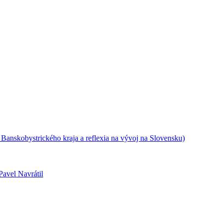
z Banskobystrického kraja a reflexia na vývoj na Slovensku)
Pavel Navrátil