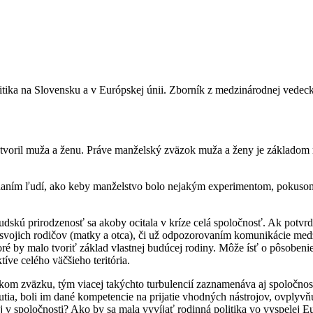
a Slovensku a v Európskej únii. Zborník z medzinárodnej vedecko-o
stvoril muža a ženu. Práve manželský zväzok muža a ženy je základom 
konaním ľudí, ako keby manželstvo bolo nejakým experimentom, pokuso
skú prirodzenosť sa akoby ocitala v kríze celá spoločnosť. Ak potvrdí
 od svojich rodičov (matky a otca), či už odpozorovaním komunikácie m
oré by malo tvoriť základ vlastnej budúcej rodiny. Môže ísť o pôsobeni
tíve celého väčšieho teritória.
m zväzku, tým viacej takýchto turbulencií zaznamenáva aj spoločnosť. 
dnutia, boli im dané kompetencie na prijatie vhodných nástrojov, ovplyv
 v spoločnosti? Ako by sa mala vyvíjať rodinná politika vo vyspelej Eu