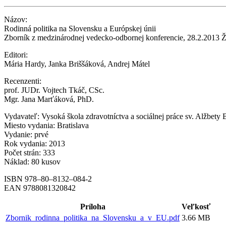
Názov:
Rodinná politika na Slovensku a Európskej únii
Zborník z medzinárodnej vedecko-odbornej konferencie, 28.2.2013 Ž
Editori:
Mária Hardy, Janka Briššáková, Andrej Mátel
Recenzenti:
prof. JUDr. Vojtech Tkáč, CSc.
Mgr. Jana Marťáková, PhD.
Vydavateľ: Vysoká škola zdravotníctva a sociálnej práce sv. Alžbety B
Miesto vydania: Bratislava
Vydanie: prvé
Rok vydania: 2013
Počet strán: 333
Náklad: 80 kusov
ISBN 978–80–8132–084-2
EAN 9788081320842
Príloha
Veľkosť
Zbornik_rodinna_politika_na_Slovensku_a_v_EU.pdf
3.66 MB