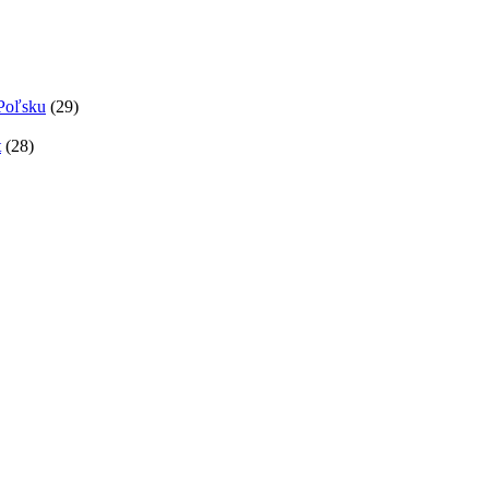
 Poľsku
(29)
t
(28)