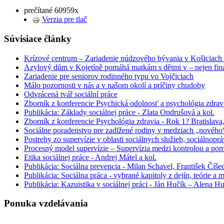
prečítané 60959x
Verzia pre tlač
Súvisiace články
Krízové centrum – Zariadenie núdzového bývania v Košiciach 
Azylový dům v Kojetíně pomáhá matkám s dětmi v – nejen finan
Zariadenie pre seniorov rodinného typu vo Vojčiciach
Málo pozornosti v nás a v našom okolí a príčiny chudoby
Odvrácená tvář sociální práce
Zborník z konferencie Psychická odolnosť a psychológia zdrav
Publikácia: Základy sociálnej práce - Zlata Ondrušová a kol.
Zborník z konferencie Psychológia zdravia - Rok 1? Bratislav
Sociálne poradenstvo pre zadlžené rodiny v medziach „nového
Postrehy zo supervízie v oblasti sociálnych služieb, sociálnop
Procesný model supervízie – Supervízia medzi kontrolou a po
Etika sociálnej práce - Andrej Mátel a kol.
Publikácia: Sociálna prevencia - Milan Schavel, František Číš
Publikácia: Sociálna práca - vybrané kapitoly z dejín, teórie a
Publikácia: Kazuistika v sociálnej práci - Ján Hučík – Alena H
Ponuka vzdelávania