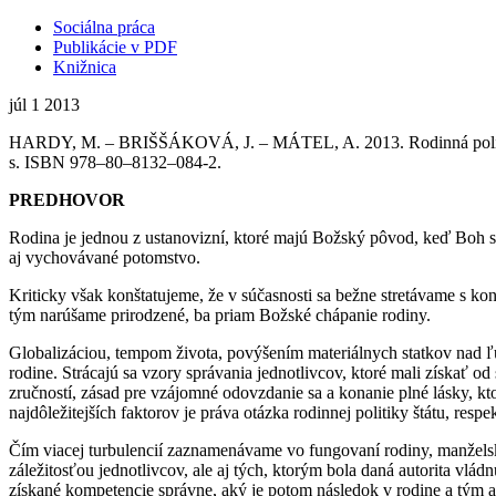
Sociálna práca
Publikácie v PDF
Knižnica
júl
1
2013
HARDY, M. – BRIŠŠÁKOVÁ, J. – MÁTEL, A. 2013. Rodinná politika n
s. ISBN 978–80–8132–084-2.
PREDHOVOR
Rodina je jednou z ustanovizní, ktoré majú Božský pôvod, keď Boh 
aj vychovávané potomstvo.
Kriticky však konštatujeme, že v súčasnosti sa bežne stretávame s 
tým narúšame prirodzené, ba priam Božské chápanie rodiny.
Globalizáciou, tempom života, povýšením materiálnych statkov nad ľud
rodine. Strácajú sa vzory správania jednotlivcov, ktoré mali získať
zručností, zásad pre vzájomné odovzdanie sa a konanie plné lásky, kt
najdôležitejších faktorov je práva otázka rodinnej politiky štátu, respek
Čím viacej turbulencií zaznamenávame vo fungovaní rodiny, manželsko
záležitosťou jednotlivcov, ale aj tých, ktorým bola daná autorita vlá
získané kompetencie správne, aký je potom následok v rodine a tým aj