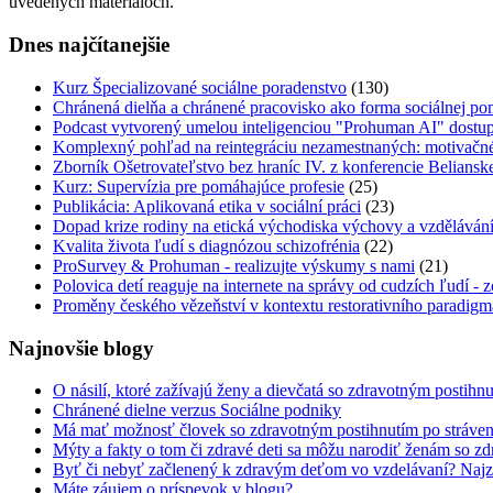
uvedených materiáloch.
Dnes najčítanejšie
Kurz Špecializované sociálne poradenstvo
(130)
Chránená dielňa a chránené pracovisko ako forma sociálnej p
Podcast vytvorený umelou inteligenciou "Prohuman AI" dostup
Komplexný pohľad na reintegráciu nezamestnaných: motivačné
Zborník Ošetrovateľstvo bez hraníc IV. z konferencie Beliansk
Kurz: Supervízia pre pomáhajúce profesie
(25)
Publikácia: Aplikovaná etika v sociální práci
(23)
Dopad krize rodiny na etická východiska výchovy a vzděláván
Kvalita života ľudí s diagnózou schizofrénia
(22)
ProSurvey & Prohuman - realizujte výskumy s nami
(21)
Polovica detí reaguje na internete na správy od cudzích ľudí - 
Proměny českého vězeňství v kontextu restorativního paradigma
Najnovšie blogy
O násilí, ktoré zažívajú ženy a dievčatá so zdravotným postihn
Chránené dielne verzus Sociálne podniky
Má mať možnosť človek so zdravotným postihnutím po strávení
Mýty a fakty o tom či zdravé deti sa môžu narodiť ženám so z
Byť či nebyť začlenený k zdravým deťom vo vzdelávaní? Najzlo
Máte záujem o príspevok v blogu?