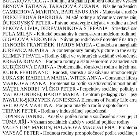
BOČÁKOVÁ OĽGA - Rodinná a sociálna podpora občanov vyššieh
BRNOVÁ TATIANA, TAKÁČOVÁ ZUZANA - Násilie na ženách ako o
CAMBEROVÁ MARTINA, BARTÁNUS JÁN - Materská a rodičovsk
DREXLEROVÁ BARBORA - Mladé rodiny a bývanie v centre záujmu
ĎURKOVSKÝ PETER - Právne postavenie dieťaťa v rodine a návrhy na
EĽKOVÁ LÍVIA, DEREVJANIKOVÁ ŠTEFÁNIA - Striedavá osobná st
FULA MILAN - Kritické poznámky k európskym modelom rodinnej p
GIGALOVÁ VERONIKA - Návrat po rodičovské dovolené na trh práce a
HANOBÍK FRANTIŠEK, HARDY MÁRIA - Chudoba a marginalizácia, 
JUREWICZ MONIKA - A contemporary family’s picture in the early-sch
KLIMENT PAVEL - Rodiny žijící ve vybraných sociálně vyloučenýc
KRBATA ROMAN - Podpora rodiny a štátu seniorom v zariadeniach 
KUBIČKOVÁ DARINA - Problematika rómskych rodín a iných marg
KUBÍK FERDINAND - Radosti, starosti a očakávania mnohodetných 
ŁUKASIK IZABELLA MARIA, WITEK ANNA - Consumer lifestyle
MARKOVÁ JANKA - Problematika rodín so zdravotným postihnutím 
MÁTEL ANDREJ, VĹČKO PETER - Perpektívy sociálnej politiky na Sl
MAŤKO ONDREJ, HARDY MÁRIA - Centrum pedagogicko – psychologi
PAWLUK-SKRZYPEK AGNIESZKA Elements of Family Life arrangements
SVÍTKOVÁ MARTINA - Podpora mladých rodín v spoločnosti
TIRPÁK PETER - Rodina v industriálnej spoločnosti.
TOPINKA DANIEL - Analýza potřeb rodin a současného stavu jejich 
TŮMA JIŘÍ - Význam sociálních služeb v sociální politice rodiny
VALENTÍNY MARTIN, HALÁSOVÁ MAGDALÉNA - Problematika obe
VANSAČ PETER - Hodnota rodiny pre spoločnosť podľa sociálnej 