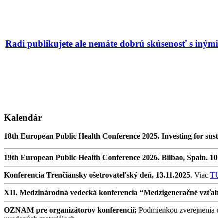
Radi publikujete ale nemáte dobrú skúsenosť s iný
Kalendár
18th European Public Health Conference 2025. Investing for sust
19th European Public Health Conference 2026. Bilbao, Spain. 1
Konferencia Trenčiansky ošetrovateľský deň, 13.11.2025
. Viac
T
XII. Medzinárodná vedecká konferencia “Medzigeneračné vzťahy v
OZNAM pre organizátorov konferencií:
Podmienkou zverejnenia oz