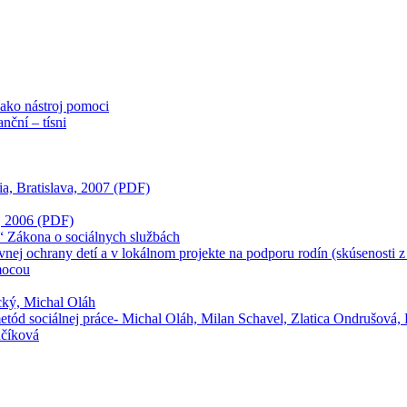
ako nástroj pomoci
ční – tísni
ia, Bratislava, 2007 (PDF)
a, 2006 (PDF)
“ Zákona o sociálnych službách
rávnej ochrany detí a v lokálnom projekte na podporu rodín (skúsenosti 
mocou
ecký, Michal Oláh
 metód sociálnej práce- Michal Oláh, Milan Schavel, Zlatica Ondrušová, 
učíková