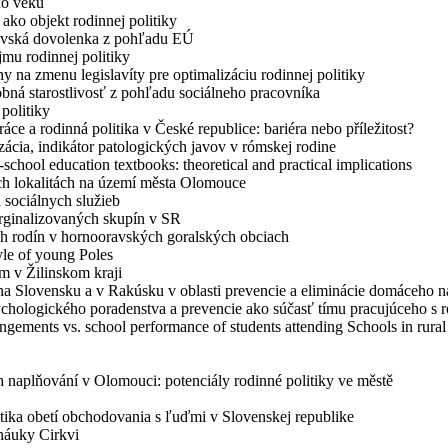
o veku
bjekt rodinnej politiky
á dovolenka z pohľadu EÚ
 rodinnej politiky
 zmenu legislavíty pre optimalizáciu rodinnej politiky
arostlivosť z pohľadu sociálneho pracovníka
olitiky
 rodinná politika v České republice: bariéra nebo příležitost?
indikátor patologických javov v rómskej rodine
ool education textbooks: theoretical and practical implications
h lokalitách na území města Olomouce
sociálnych služieb
inalizovaných skupín v SR
rodín v hornooravských goralských obciach
 of young Poles
v Žilinskom kraji
ovensku a v Rakúsku v oblasti prevencie a eliminácie domáceho ná
ckého poradenstva a prevencie ako súčasť tímu pracujúceho s r
 vs. school performance of students attending Schools in rural s
naplňování v Olomouci: potenciály rodinné politiky ve městě
tí obchodovania s ľuďmi v Slovenskej republike
náuky Cirkvi