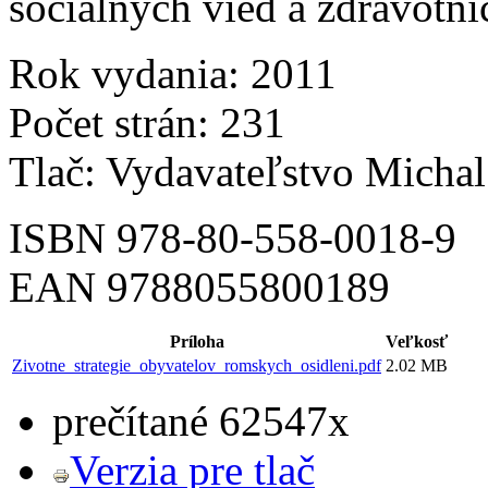
sociálnych vied a zdravotní
Rok vydania: 2011
Počet strán: 231
Tlač: Vydavateľstvo Michal
ISBN 978-80-558-0018-9
EAN 9788055800189
Príloha
Veľkosť
Zivotne_strategie_obyvatelov_romskych_osidleni.pdf
2.02 MB
prečítané 62547x
Verzia pre tlač