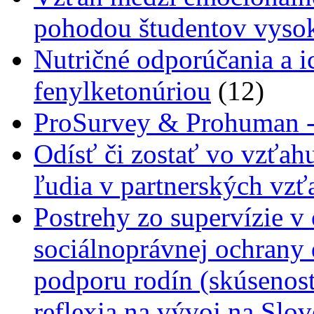
pohodou študentov vyso
Nutričné odporúčania a i
fenylketonúriou
(12)
ProSurvey & Prohuman - 
Odísť či zostať vo vzťahu
ľudia v partnerských vz
Postrehy zo supervízie v 
sociálnoprávnej ochrany 
podporu rodín (skúsenost
reflexia na vývoj na Slo