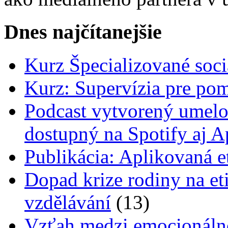
Dnes najčítanejšie
Kurz Špecializované soci
Kurz: Supervízia pre pom
Podcast vytvorený umelo
dostupný na Spotify aj A
Publikácia: Aplikovaná et
Dopad krize rodiny na e
vzdělávání
(13)
Vzťah medzi emocionálno