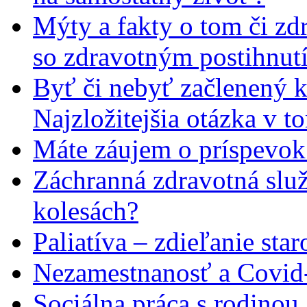
Mýty a fakty o tom či zd
so zdravotným postihnut
Byť či nebyť začlenený 
Najzložitejšia otázka v t
Máte záujem o príspevok
Záchranná zdravotná slu
kolesách?
Paliatíva – zdieľanie star
Nezamestnanosť a Covid
Sociálna práca s rodinou