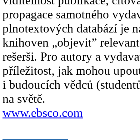
viditelnost publikace, citov
propagace samotného vydava
plnotextových databází je
knihoven „objevit” relevan
rešerši. Pro autory a vydava
příležitost, jak mohou upou
i budoucích vědců (studentů
na světě.
www.ebsco.com