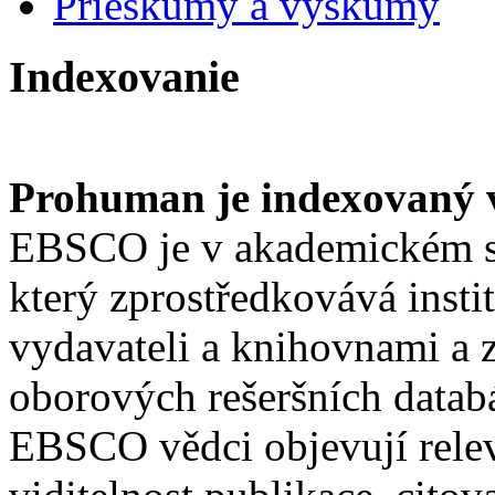
Prieskumy a výskumy
Indexovanie
Prohuman je indexovaný
EBSCO je v akademickém s
který zprostředkovává insti
vydavateli a knihovnami a z
oborových rešeršních datab
EBSCO vědci objevují relev