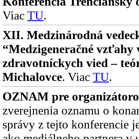
Konferencia Trenčiansky o
Viac
TU
.
XII. Medzinárodná vedeck
“Medzigeneračné vzťahy v 
zdravotníckych vied – teó
Michalovce
. Viac
TU
.
OZNAM pre organizátorov
zverejnenia oznamu o konan
správy z tejto konferencie
ako mediálneho partnera v 