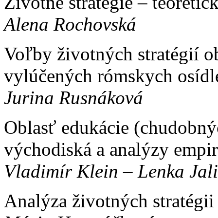
Životné stratégie – teoreti
Alena Rochovská
Voľby životných stratégií 
vylúčených rómskych osíd
Jurina Rusnáková
Oblasť edukácie (chudobnýc
východiská a analýzy empir
Vladimír Klein – Lenka Jal
Analýza životných stratégi