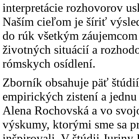
interpretácie rozhovorov u
Naším cieľom je šíriť výsle
do rúk všetkým záujemcom a
životných situácií a rozho
rómskych osídlení.
Zborník obsahuje päť štúdií
empirických zistení a jednu 
Alena Rochovská a vo svojo
výskumy, ktorými sme sa pr
inšpirovali. V štúdii Juriny